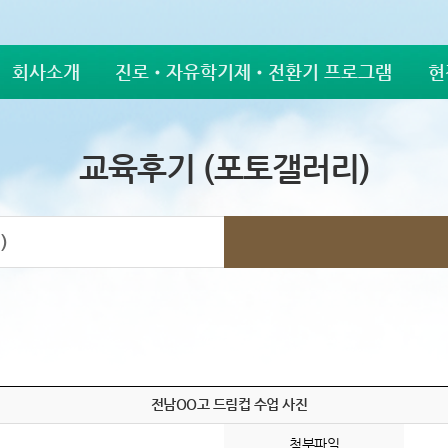
회사소개
진로•자유학기제•전환기 프로그램
현
교육후기 (포토갤러리)
)
전남OO고 드림컵 수업 사진
첨부파일