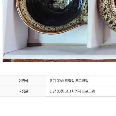
이전글
경기 00중 드림컵 프로크램
다음글
경남 00중 고교학점제 프로그램